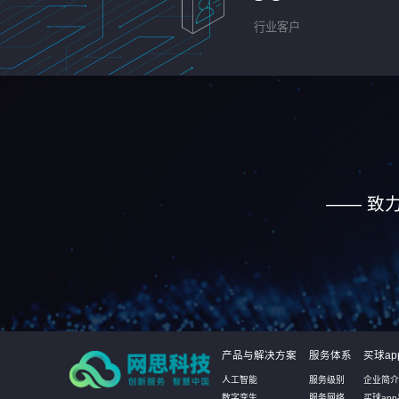
行业客户
—— 致
产品与解决方案
服务体系
买球a
人工智能
服务级别
企业简
数字孪生
服务网络
买球ap