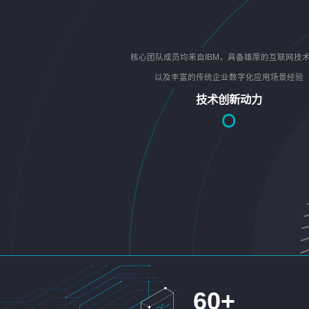
核心团队成员均来自IBM，具备雄厚的互联网技
以及丰富的传统企业数字化应用场景经验
技术创新动力
60
+