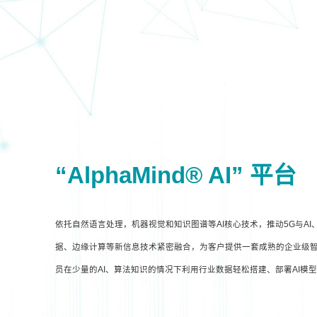
“AlphaMind® AI” 平台
依托自然语言处理，机器视觉和知识图谱等AI核心技术，推动5G与A
据、边缘计算等新信息技术紧密融合，为客户提供一套成熟的企业级智
员在少量的AI、算法知识的情况下利用行业数据轻松搭建、部署AI模