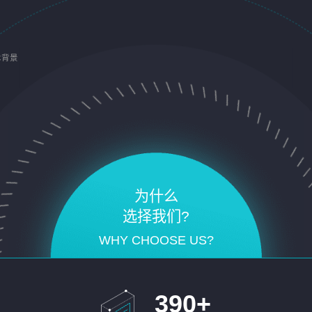
术背景
为什么
选择我们?
WHY CHOOSE US?
390
+