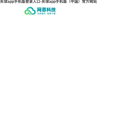
买球app手机版登录入口-买球app手机版（中国）官方网站
买球app手机版登录入口-买球
买
app手机版（中国）官方网站
a