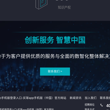
知识产权
创新服务 智慧中国
力于为客户提供优质的服务与全面的数智化整体解决
联系我们 >
pp手机版登录入口-买球app手机版（中国）官方网站
新闻资讯
加入我们
联系我
介
招聘岗位
4
p手机版登录入口-买球app手机版（中国）官方网站
联系方式