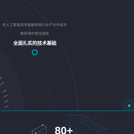
在人工智能技术赋能传统行业产业升级方
面获得的相当成就
全面扎实的技术基础
80
+