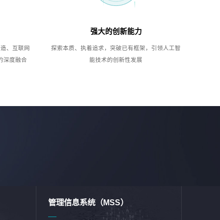
强大的创新能力
制造、互联网
探索本质、执着追求，突破已有框架，引领人工智
的深度融合
能技术的创新性发展
管理信息系统（MSS）